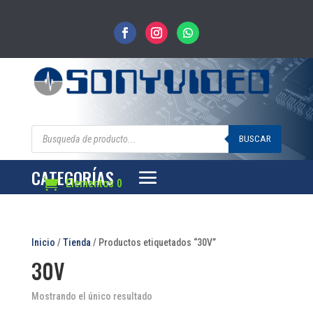
Búsqueda
de
BUSCAR
productos
CATEGORÍAS
Elementos 0
Inicio
/
Tienda
/ Productos etiquetados “30V”
30V
Mostrando el único resultado