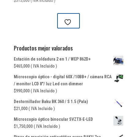
$
515,000
( IVA Incluido )
Productos mejor valorados
Estación de soldadura 2 en 1 / WEP 862D+
$
465,000
( IVA Incluido )
Microscopio óptico - digital 60X /10BB+ / cámara RCA
/ monitor LCD 8"/ luz Led con dimmer
$
990,000
( IVA Incluido )
Destornillador Baku BK 360 / S 1.5 (Pala)
$
21,000
( IVA Incluido )
Microscopio óptico binocular SVZTX-E-LED
$
1,750,000
( IVA Incluido )