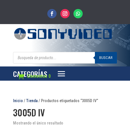
Búsqueda
de
BUSCAR
productos
CATEGORÍAS
Elementos 0
Inicio
/
Tienda
/ Productos etiquetados “3005D IV”
3005D IV
Mostrando el único resultado