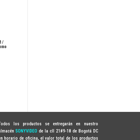
 /
lomo
Todos los productos se entregarán en nuestro
almacén
SONYVIDEO
de la cll 21#9-18 de Bogotá DC
en horario de oficina, el valor total de los productos