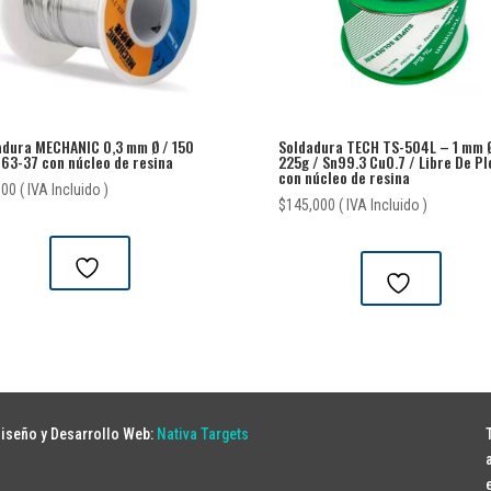
adura MECHANIC 0,3 mm Ø / 150
Soldadura TECH TS-504L – 1 mm Ø
 63-37 con núcleo de resina
225g / Sn99.3 Cu0.7 / Libre De P
con núcleo de resina
000
( IVA Incluido )
$
145,000
( IVA Incluido )
iseño y Desarrollo Web:
Nativa Targets