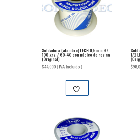
Soldadura (alambre)TECH 0,5 mm Ø /
Sold
100 grs. / 60-40 con núcleo de resina
1/2 L
(Original)
(Orig
$
44,000
( IVA Incluido )
$
98,