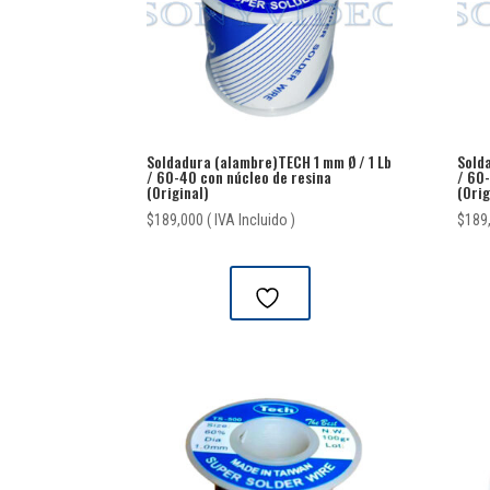
Soldadura (alambre)TECH 1 mm Ø / 1 Lb
Sold
/ 60-40 con núcleo de resina
/ 60
(Original)
(Orig
$
189,000
( IVA Incluido )
$
189