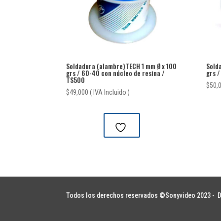
Soldadura (alambre)TECH 1 mm Ø x 100
Sold
grs / 60-40 con núcleo de resina /
grs /
TS500
$
50,
$
49,000
( IVA Incluido )
Todos los derechos reservados ©Sonyvideo 2023 -
D