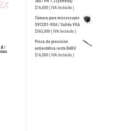
360 / PH 1.2 (Estrella)
$
16,000
( IVA Incluido )
Cámara para microscopio
SVCCD1-VGA / Salida VGA
$
565,000
( IVA Incluido )
Pinza de precisión
Ø /
antiestática recta BAKU
sina
$
16,000
( IVA Incluido )