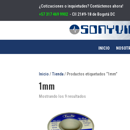
¿Cotizaciones o inquietudes? Contáctenos ahora!
+57 317 469 9902
- Cll 21#9-18 de Bogotá DC
INICIO
NOSOT
Inicio
/
Tienda
/ Productos etiquetados “1mm”
1mm
Mostrando los 9 resultados