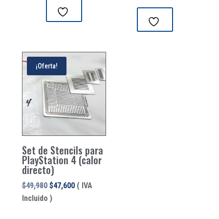
¡Oferta!
Set de Stencils para
PlayStation 4 (calor
directo)
El
El
$
49,980
$
47,600
( IVA
precio
precio
Incluido )
original
actual