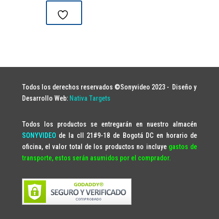
era:
es:
$49,980.
$47,600.
Todos los derechos reservados ©Sonyvideo 2023 -
Diseño y
Desarrollo Web:
Nativa Targets
Todos los productos se entregarán en nuestro almacén
SONYVIDEO
de la cll 21#9-18 de Bogotá DC en horario de
oficina, el valor total de los productos no incluye
gastos de
transporte, estos serán asumidos por el comprador.